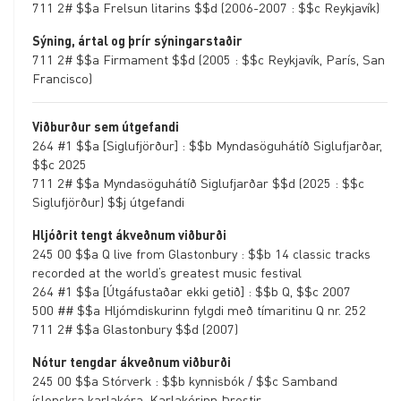
711 2# $$a Frelsun litarins $$d (2006-2007 : $$c Reykjavík)
milli titla tímarita
Sýning, ártal og þrír sýningarstaðir
760 - Titill tímarits
711 2# $$a Firmament $$d (2005 : $$c Reykjavík, París, San
sem hefur
Francisco)
undirritröð
Viðburður sem útgefandi
762 - Titill
264 #1 $$a [Siglufjörður] : $$b Myndasöguhátíð Siglufjarðar,
undirritraðar
$$c 2025
765 - Titill á
711 2# $$a Myndasöguhátíð Siglufjarðar $$d (2025 : $$c
Siglufjörður) $$j útgefandi
frummáli
Hljóðrit tengt ákveðnum viðburði
767 - Titill
245 00 $$a Q live from Glastonbury : $$b 14 classic tracks
þýðingar
recorded at the world‘s greatest music festival
770 - Titill fylgirits
264 #1 $$a [Útgáfustaðar ekki getið] : $$b Q, $$c 2007
500 ## $$a Hljómdiskurinn fylgdi með tímaritinu Q nr. 252
772 - Titill tímarits
711 2# $$a Glastonbury $$d (2007)
sem hefur fylgirit
Nótur tengdar ákveðnum viðburði
773 - Staðsetning
245 00 $$a Stórverk : $$b kynnisbók / $$c Samband
hluta
íslenskra karlakóra, Karlakórinn Þrestir