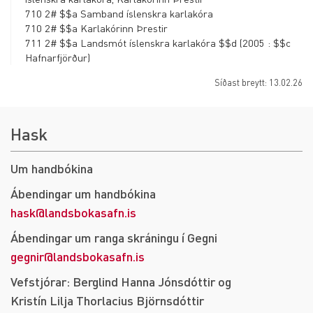
710 2# $$a Samband íslenskra karlakóra
776 - Sami titill á
710 2# $$a Karlakórinn Þrestir
öðrum miðli
711 2# $$a Landsmót íslenskra karlakóra $$d (2005 : $$c
Hafnarfjörður)
777 - Titlar
tímarita sem
Síðast breytt: 13.02.26
koma út saman
780 - Eldri titill
Hask
tímarits/framhald
af
Um handbókina
785 - Yngri titill
Ábendingar um handbókina
tímarits/framhald
hask@landsbokasafn.is
í
Ábendingar um ranga skráningu í Gegni
787 - Skyldur titill
gegnir@landsbokasafn.is
8XX - Leit: ritröð, vefslóð
Vefstjórar: Berglind Hanna Jónsdóttir og
9XX - Staðbundið svið
Kristín Lilja Thorlacius Björnsdóttir