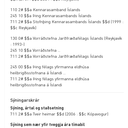
6XX - Efnisorð
110 2# $$a Kennarasamband Íslands
7XX - Leit: ábyrgð, titill, tengsl
245 10 $$a Þing Kennarasambands Íslands
711 2# $$a Stofnþing Kennarasambands Íslands $$d (1999 :
700 -
$$c Reykjavík)
Einstaklingur
130 0# $$a Vorráðstefna Jarðfræðafélags Íslands (Reykjavík
sem á aðild
: 1993-)
710 -
245 10 $$a Vorráðstefna ...
711 2# $$a Vorráðstefna Jarðfræðafélags Íslands
Skipulagsheild
711 - Ráðstefna,
245 00 $$a Þing félags yfirmanna eldhúsa
heilbrigðisstofnana á Íslandi ...
viðburður
711 2# $$a Þing félags yfirmanna eldhúsa
711 -
heilbrigðisstofnana á Íslandi
Dæmasafn
Sýningarskrár
730 - Samræmdur
Sýning, ártal og staðsetning
titill
711 2# $$a Tveir heimar $$d (2006 : $$c Kópavogur)
740 - Annar titill
Sýning sem nær yfir tveggja ára tímabil
760 - 787 Tengsl