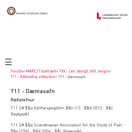
Forsíða
Alma - kerfið
Skráning
MARC21 bókfræði
☰
0XX - Kóði, flokkstala o.fl.
Forsíða
»
MARC21 bókfræði
»
7XX - Leit: ábyrgð, titill, tengsl
»
711 - Ráðstefna, viðburður
»
711 - Dæmasafn
1XX - Höfuðábyrgð
711 - Dæmasafn
2XX - Titill, útgáfa, útgefandi
Ráðstefnur
3XX - Umfang og form
711 2# $$a Þjóðarspegillinn $$n (13 : $$d 2012 : $$c
4XX - Ritraðir
Reykjavík)
5XX - Athugasemd
711 2# $$a Scandinavian Association for the Study of Pain
$$n (27th : $$d 2004 : $$c Reykjavík)