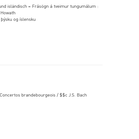
und isländisch = Frásögn á tveimur tungumálum :
i Howath
 þýsku og íslensku
oncertos brandebourgeois / $$c J.S. Bach