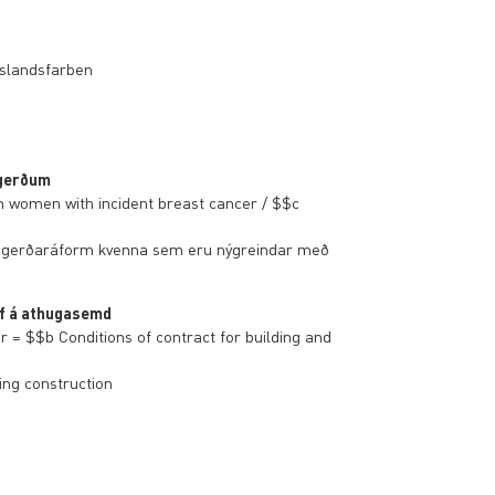
Islandsfarben
itgerðum
n women with incident breast cancer / $$c
rðaðgerðaráform kvenna sem eru nýgreindar með
rf á athugasemd
 $$b Conditions of contract for building and
ing construction