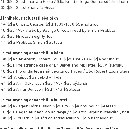
 10 $$a Galsteinar afa Gissa / $$c Kristín Helga Gunnarsdóttir ; höfu
 33 $$a Gallsteinar afa Gissa
ill inniheldur tölustafi eða tákn
 1# $$a Orwell, George, $$d 1903-1950 $$e höfundur
 10 $$a 1984 / $$c by George Orwell ; read by Simon Prebble
 33 $$a Nineteen eighty-four
 1# $$a Prebble, Simon $$e lesari
ur málmynd og annar titill á kápu
 1# $$a Stevenson, Robert Louis, $$d 1850-1894 $$e höfundur
 14 $$a The strange case of Dr. Jekyll and Mr. Hyde. $$l Á íslensku
 10 $$a Hið undarlega mál Jekylls og Hydes / $$c Robert Louis Steve
 1# $$i Á kápu: $$a Jekyll + Hyde
 4# $$a Árni Óskarsson $$d 1954 $$e þýðandi
 4# $$a Arnar Jónsson $$d 1943 $$e lesari
ur málmynd og annar titill á hulstri
 4# $$a Ásgeir Þórhallsson $$d 1954 $$e höfundur $$e lesari
 10 $$a Þegar afi hætti við að deyja / $$c eftir Ásgeir hvítaskáld ; hö
 1# $$i Á hulstri: $$a Tóti og töfratúkallinn : $$b barnasögur
r málmyndir sama titils, Eva og Tommi söfnuðu saman og lásu