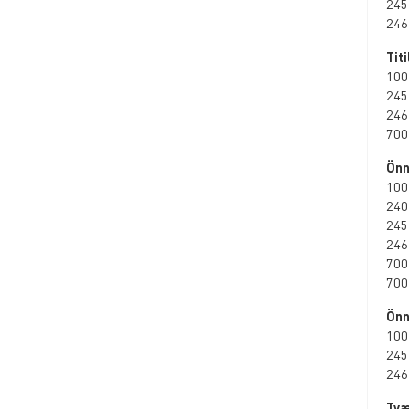
245
246
Tit
100
245
246
700
Önn
100
240
245
246
700
700
Önn
100
245
246
Tvæ