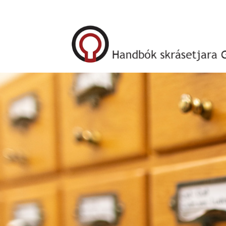
Forsíða
Alma - kerfið
Skráning
MARC21 bókfræði
0XX - Kóði, flokkstala o.fl.
1XX - Höfuðábyrgð
2XX - Titill, útgáfa, útgefandi
240 -
Samræmdur
titill, titill á
frummáli