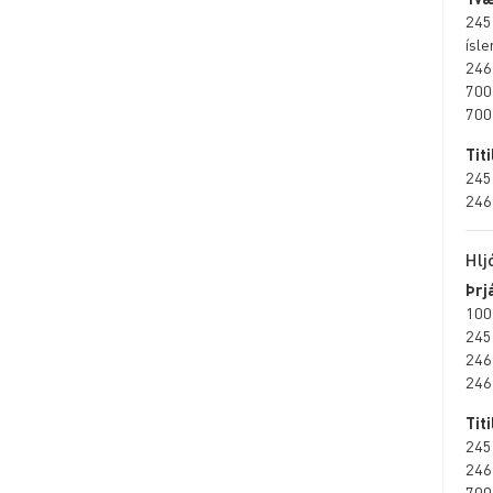
245
ísl
246
700
700
Tit
245
246
Hlj
Þrj
100
245
246
246
Tit
245
246
700