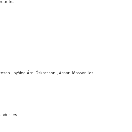
ndur les
nson ; þýðing Árni Óskarsson ; Arnar Jónsson les
fundur les