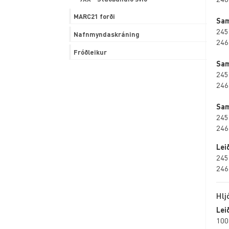
MARC21 forði
Sam
245
Nafnmyndaskráning
246
Fróðleikur
Sam
245
246
Sam
245
246
Lei
245
246
Hl
Lei
100