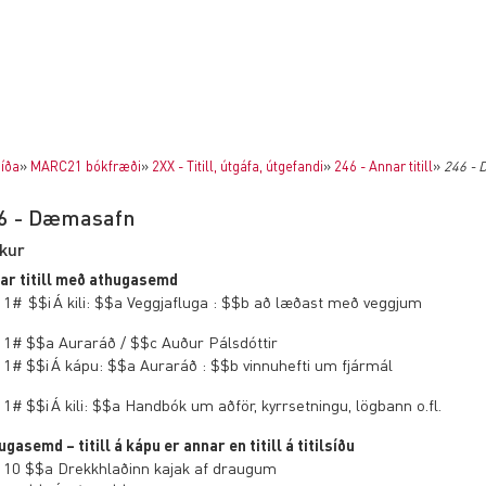
íða
»
MARC21 bókfræði
»
2XX - Titill, útgáfa, útgefandi
»
246 - Annar titill
»
246 -
6 - Dæmasafn
kur
ar titill með athugasemd
 1# $$i Á kili: $$a Veggjafluga : $$b að læðast með veggjum
 1# $$a Auraráð / $$c Auður Pálsdóttir
 1# $$i Á kápu: $$a Auraráð : $$b vinnuhefti um fjármál
 1# $$i Á kili: $$a Handbók um aðför, kyrrsetningu, lögbann o.fl.
gasemd – titill á kápu er annar en titill á titilsíðu
 10 $$a Drekkhlaðinn kajak af draugum