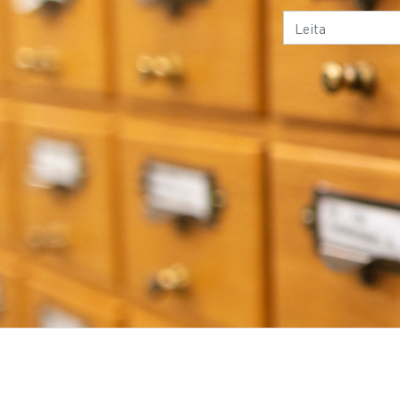
245 - Titill og
ábyrgðaraðild
246 - Annar titill
246 -
Dæmasafn
250 - Útgáfa
255 -
Mælikvarði
264 - Útgefandi
3XX - Umfang og form
4XX - Ritraðir
5XX - Athugasemd
6XX - Efnisorð
7XX - Leit: ábyrgð, titill, tengsl