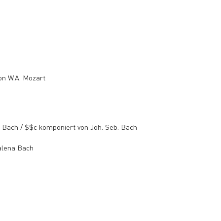
on W.A. Mozart
Bach / $$c komponiert von Joh. Seb. Bach
alena Bach