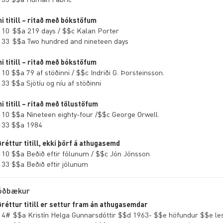
i titill – ritað með bókstöfum
 10 $$a 219 days / $$c Kalan Porter
 33 $$a Two hundred and nineteen days
i titill – ritað með bókstöfum
 10 $$a 79 af stöðinni / $$c Indriði G. Þorsteinsson.
 33 $$a Sjötíu og níu af stöðinni
i titill – ritað með tölustöfum
 10 $$a Nineteen eighty-four /$$c George Orwell.
 33 $$a 1984
ðréttur titill, ekki þörf á athugasemd
 10 $$a Beðið eftir fólunum / $$c Jón Jónsson
 33 $$a Beðið eftir jólunum
jóðbækur
ðréttur titill er settur fram án athugasemdar
 4# $$a Kristín Helga Gunnarsdóttir $$d 1963- $$e höfundur $$e les