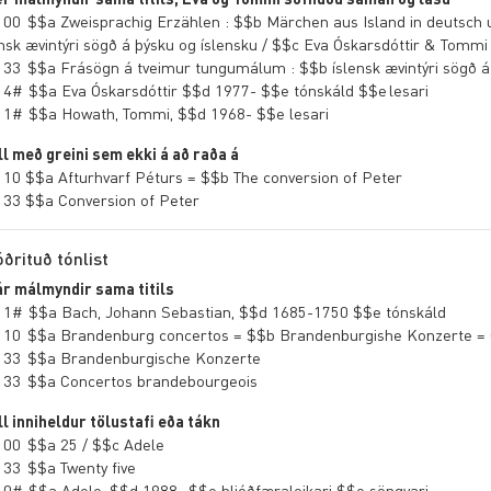
 00 $$a Zweisprachig Erzählen : $$b Märchen aus Island in deutsch 
ensk ævintýri sögð á þýsku og íslensku / $$c Eva Óskarsdóttir & Tomm
 33 $$a Frásögn á tveimur tungumálum : $$b íslensk ævintýri sögð á
 4# $$a Eva Óskarsdóttir $$d 1977- $$e tónskáld $$e lesari
 1# $$a Howath, Tommi, $$d 1968- $$e lesari
ill með greini sem ekki á að raða á
 10 $$a Afturhvarf Péturs = $$b The conversion of Peter
 33 $$a Conversion of Peter
óðrituð tónlist
ár málmyndir sama titils
 1# $$a Bach, Johann Sebastian, $$d 1685-1750 $$e tónskáld
 10 $$a Brandenburg concertos = $$b Brandenburgishe Konzerte = C
 33 $$a Brandenburgische Konzerte
 33 $$a Concertos brandebourgeois
ill inniheldur tölustafi eða tákn
 00 $$a 25 / $$c Adele
 33 $$a Twenty five
 0# $$a Adele, $$d 1988- $$e hljóðfæraleikari $$e söngvari