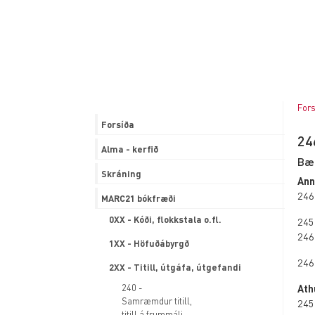
8XX - Leit: ritröð, vefslóð
9XX - Staðbundið svið
MARC21 forði
Nafnmyndaskráning
Fors
Fróðleikur
Forsíða
24
Alma - kerfið
Bæ
Skráning
Ann
246
MARC21 bókfræði
0XX - Kóði, flokkstala o.fl.
245
246
1XX - Höfuðábyrgð
246
2XX - Titill, útgáfa, útgefandi
240 -
Athu
Samræmdur titill,
245
titill á frummáli