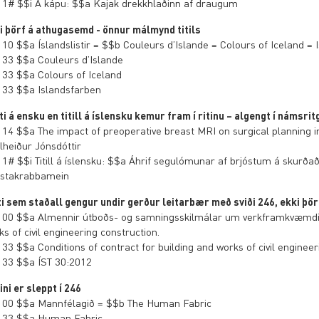
 1# $$i Á kápu: $$a Kajak drekkhlaðinn af draugum
i þörf á athugasemd - önnur málmynd titils
 10 $$a Íslandslistir = $$b Couleurs d’Islande = Colours of Iceland = 
 33 $$a Couleurs d’Islande
 33 $$a Colours of Iceland
 33 $$a Islandsfarben
ti á ensku en titill á íslensku kemur fram í ritinu – algengt í námsr
 14 $$a The impact of preoperative breast MRI on surgical planning i
lheiður Jónsdóttir
 1# $$i Titill á íslensku: $$a Áhrif segulómunar af brjóstum á sku
óstakrabbamein
ti sem staðall gengur undir gerður leitarbær með sviði 246, ekki þö
 00 $$a Almennir útboðs- og samningsskilmálar um verkframkvæmdir =
s of civil engineering construction.
 33 $$a Conditions of contract for building and works of civil engineer
 33 $$a ÍST 30:2012
ini er sleppt í 246
 00 $$a Mannfélagið = $$b The Human Fabric
 33 $$a Human Fabric