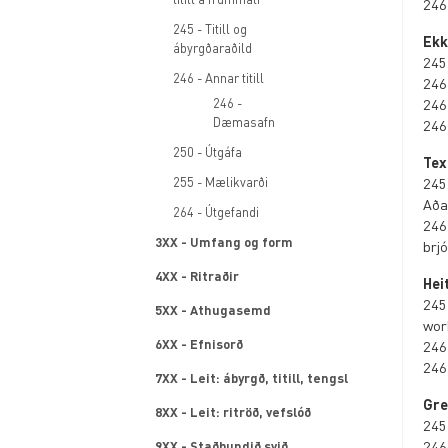
246
245 - Titill og
Ekk
ábyrgðaraðild
245
246 - Annar titill
246
246 -
246
Dæmasafn
246
250 - Útgáfa
Tex
255 - Mælikvarði
245
Aða
264 - Útgefandi
246
3XX - Umfang og form
brj
4XX - Ritraðir
Hei
245
5XX - Athugasemd
work
6XX - Efnisorð
246
246
7XX - Leit: ábyrgð, titill, tengsl
Gre
8XX - Leit: ritröð, vefslóð
245
246
9XX - Staðbundið svið