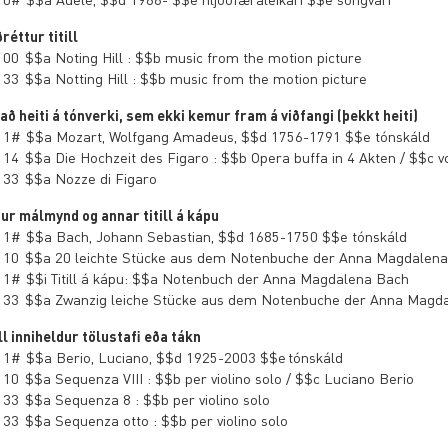
réttur titill
 00 $$a Noting Hill : $$b music from the motion picture
 33 $$a Notting Hill : $$b music from the motion picture
að heiti á tónverki, sem ekki kemur fram á viðfangi (þekkt heiti)
 1# $$a Mozart, Wolfgang Amadeus, $$d 1756-1791 $$e tónskáld
 14 $$a Die Hochzeit des Figaro : $$b Opera buffa in 4 Akten / $$c v
 33 $$a Nozze di Figaro
ur málmynd og annar titill á kápu
 1# $$a Bach, Johann Sebastian, $$d 1685-1750 $$e tónskáld
 10 $$a 20 leichte Stücke aus dem Notenbuche der Anna Magdalena 
 1# $$i Titill á kápu: $$a Notenbuch der Anna Magdalena Bach
 33 $$a Zwanzig leiche Stücke aus dem Notenbuche der Anna Magd
ill inniheldur tölustafi eða tákn
 1# $$a Berio, Luciano, $$d 1925-2003 $$e tónskáld
 10 $$a Sequenza VIII : $$b per violino solo / $$c Luciano Berio
 33 $$a Sequenza 8 : $$b per violino solo
 33 $$a Sequenza otto : $$b per violino solo