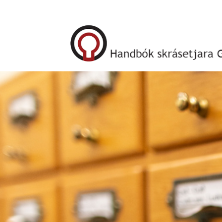
Forsíða
Alma - kerfið
Skráning
MARC21 bókfræði
0XX - Kóði, flokkstala o.fl.
1XX - Höfuðábyrgð
100 -
Einstaklingur
100 -
Dæmasafn
110 -