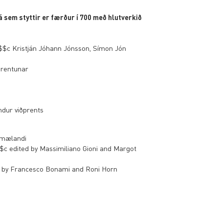
 sem styttir er færður í 700 með hlutverkið
/ $$c Kristján Jóhann Jónsson, Símon Jón
 prentunar
ndur viðprents
ðmælandi
$c edited by Massimiliano Gioni and Margot
ys by Francesco Bonami and Roni Horn