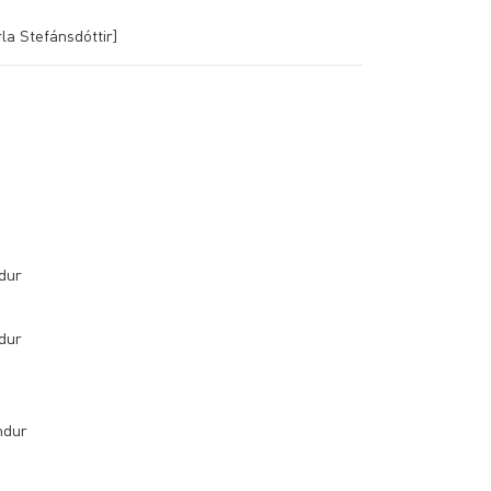
la Stefánsdóttir]
dur
dur
ndur