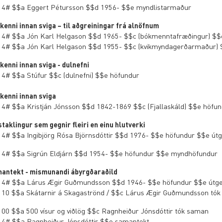
 4# $$a Eggert Pétursson $$d 1956- $$e myndlistarmaður
kenni innan sviga – til aðgreiningar frá alnöfnum
 4# $$a Jón Karl Helgason $$d 1965- $$c (bókmenntafræðingur) $$
 4# $$a Jón Karl Helgason $$d 1955- $$c (kvikmyndagerðarmaður) $$
kenni innan sviga - dulnefni
 4# $$a Stúfur $$c (dulnefni) $$e höfundur
kenni innan sviga
 4# $$a Kristján Jónsson $$d 1842-1869 $$c (Fjallaskáld) $$e höfu
staklingur sem gegnir fleiri en einu hlutverki
 4# $$a Ingibjörg Rósa Björnsdóttir $$d 1976- $$e höfundur $$e útg
 4# $$a Sigrún Eldjárn $$d 1954- $$e höfundur $$e myndhöfundur
antekt - mismunandi ábyrgðaraðild
 4# $$a Lárus Ægir Guðmundsson $$d 1946- $$e höfundur $$e útge
 10 $$a Skátarnir á Skagaströnd / $$c Lárus Ægir Guðmundsson tók 
 00 $$a 500 vísur og viðlög $$c Ragnheiður Jónsdóttir tók saman
 4# $$a Ragnheiður Jónsdóttir $$e samantekt