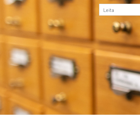
Skipulagsheild
111 - Ráðstefna
eða viðburður
130 -
Samræmdur
titill
2XX - Titill, útgáfa, útgefandi
3XX - Umfang og form
4XX - Ritraðir
5XX - Athugasemd
6XX - Efnisorð
7XX - Leit: ábyrgð, titill, tengsl
8XX - Leit: ritröð, vefslóð