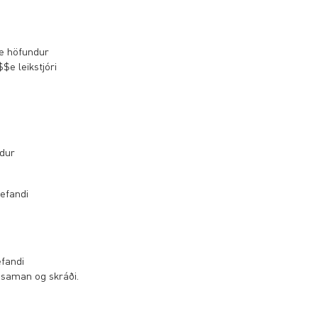
e höfundur
e leikstjóri
ndur
efandi
fandi
saman og skráði.