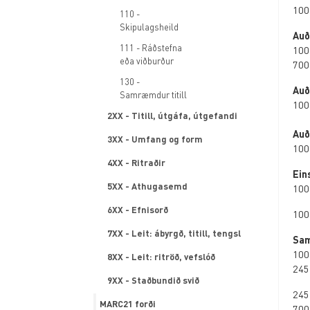
100
110 -
Skipulagsheild
Auð
111 - Ráðstefna
100
eða viðburður
700
130 -
Auð
Samræmdur titill
100
2XX - Titill, útgáfa, útgefandi
Auð
3XX - Umfang og form
100
4XX - Ritraðir
Ein
5XX - Athugasemd
100
6XX - Efnisorð
100
7XX - Leit: ábyrgð, titill, tengsl
Sam
100
8XX - Leit: ritröð, vefslóð
245
9XX - Staðbundið svið
245
MARC21 forði
700