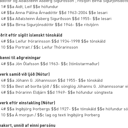
adóttir og Aðalsteinn Ásberg Sigurðsson ; ritstjóri Birna Sigurjónsdótt
 1# $$a Aidt, Leif $$e höfundur
 4# $$a Anna Pálína Árnadóttir $$d 1963-2004 $$e lesari
 4# $$a Aðalsteinn Ásberg Sigurðsson $$d 1955- $$e lesari
 4# $$a Birna Sigurjónsdóttir $$d 1946- $$e ritstjórn
ðrit eftir sígilt íslenskt tónskáld
 4# $$a Leifur Þórarinsson $$d 1934-1998 $$e tónskáld
 10 $$a Portrait / $$c Leifur Thórarinsson
kenni til aðgreiningar
 4# $$a Jón Ólafsson $$d 1963- $$c (tónlistarmaður)
verk samið við ljóð (Nótur)
 4# $$a Jóhann G. Jóhannsson $$d 1955- $$e tónskáld
 10 $$a Best að borða ljóð / $$c sönglög Jóhanns G. Jóhannssonar við
 4# $$a Þórarinn Eldjárn $$d 1949- $$e höfundur söngtexta
verk eftir einstakling (Nótur)
 4# $$a Ingibjörg Þorbergs $$d 1927- $$e tónskáld $$e höfundur s
 10 $$a Á morgun / $$c lag og texti Ingibjörg Þorberg
akort, unnið af einni persónu