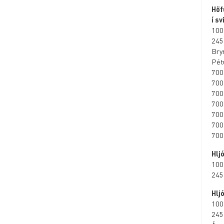
Höf
í sv
100
245
Bryn
Pét
700
700
700
700
700
700
700
Hlj
100
245
Hlj
100
245