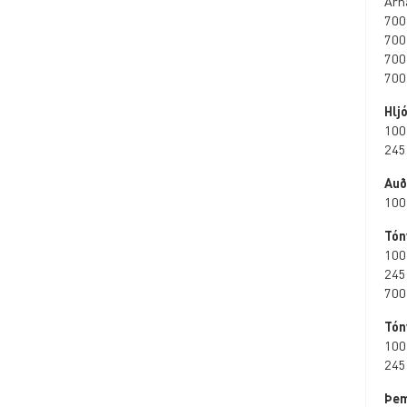
Árn
700
700
700
700
Hljó
100
245
Auð
100
Tón
100
245
700
Tón
100
245
Þem