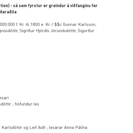
on) - sá sem fyrstur er greindur á viðfanginu fer
gðaraðila
00.000 f. Kr. til 1800 e. Kr. / $$c Gunnar Karlsson,
gnúsdóttir, Sigríður Hjördís Jörundsdóttir, Sigurður
esari
óttir ; höfundur les
Karlsdóttir og Leif Aidt ; lesarar Anna Pálína