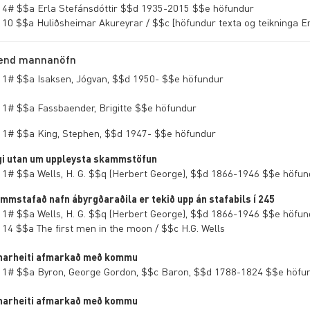
 4# $$a Erla Stefánsdóttir $$d 1935-2015 $$e höfundur
 10 $$a Huliðsheimar Akureyrar / $$c [höfundur texta og teikninga Er
lend mannanöfn
 1# $$a Isaksen, Jógvan, $$d 1950- $$e höfundur
 1# $$a Fassbaender, Brigitte $$e höfundur
 1# $$a King, Stephen, $$d 1947- $$e höfundur
gi utan um uppleysta skammstöfun
 1# $$a Wells, H. G. $$q (Herbert George), $$d 1866-1946 $$e höfun
mmstafað nafn ábyrgðaraðila er tekið upp án stafabils í 245
 1# $$a Wells, H. G. $$q (Herbert George), $$d 1866-1946 $$e höfun
 14 $$a The first men in the moon / $$c H.G. Wells
narheiti afmarkað með kommu
 1# $$a Byron, George Gordon, $$c Baron, $$d 1788-1824 $$e höfu
narheiti afmarkað með kommu