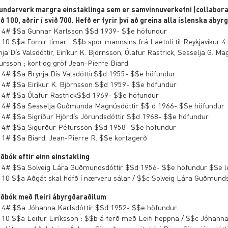
undarverk margra einstaklinga sem er samvinnuverkefni (collaborati
ið 100, aðrir í svið 700. Hefð er fyrir því að greina alla íslenska ábyr
 4# $$a Gunnar Karlsson $$d 1939- $$e höfundur
 10 $$a Fornir tímar : $$b spor mannsins frá Laetoli til Reykjavíkur 4.0
ja Dís Valsdóttir, Eiríkur K. Björnsson, Ólafur Rastrick, Sesselja G. Ma
ursson ; kort og gröf Jean-Pierre Biard
 4# $$a Brynja Dís Valsdóttir$$d 1955- $$e höfundur
 4# $$a Eiríkur K. Björnsson $$d 1959- $$e höfundur
 4# $$a Ólafur Rastrick$$d 1969- $$e höfundur
 4# $$a Sesselja Guðmunda Magnúsdóttir $$ d 1966- $$e höfundur
 4# $$a Sigríður Hjördís Jörundsdóttir $$d 1968- $$e höfundur
 4# $$a Sigurður Pétursson $$d 1958- $$e höfundur
 1# $$a Biard, Jean-Pierre R. $$e kortagerð
óðbók eftir einn einstakling
 4# $$a Solveig Lára Guðmundsdóttir $$d 1956- $$e höfundur $$e l
 10 $$a Aðgát skal höfð í nærveru sálar / $$c Solveig Lára Guðmundsd
óðbók með fleiri ábyrgðaraðilum
 4# $$a Jóhanna Karlsdóttir $$d 1952- $$e höfundur
 10 $$a Leifur Eiríksson : $$b á ferð með Leifi heppna / $$c Jóhanna 