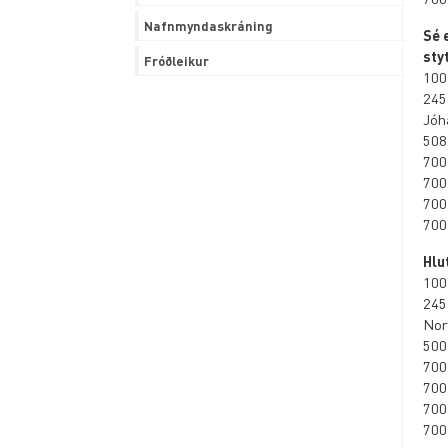
Nafnmyndaskráning
Sé 
sty
Fróðleikur
100
245
Jóh
508
700
700
700
700
Hlu
100
245
Nor
500
700
700
700
700