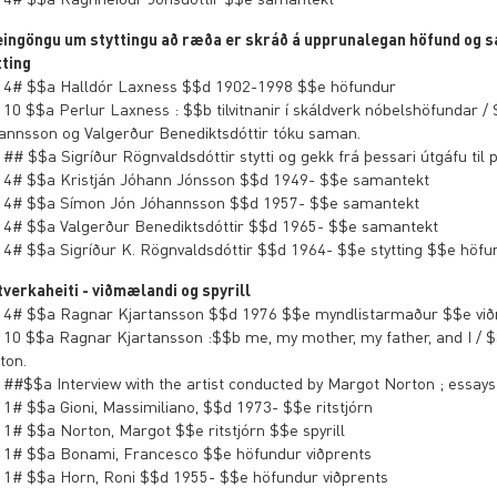
eingöngu um styttingu að ræða er skráð á upprunalegan höfund og sá
tting
 4# $$a Halldór Laxness $$d 1902-1998 $$e höfundur
 10 $$a Perlur Laxness : $$b tilvitnanir í skáldverk nóbelshöfundar 
annsson og Valgerður Benediktsdóttir tóku saman.
 ## $$a Sigríður Rögnvaldsdóttir stytti og gekk frá þessari útgáfu til
 4# $$a Kristján Jóhann Jónsson $$d 1949- $$e samantekt
 4# $$a Símon Jón Jóhannsson $$d 1957- $$e samantekt
 4# $$a Valgerður Benediktsdóttir $$d 1965- $$e samantekt
 4# $$a Sigríður K. Rögnvaldsdóttir $$d 1964- $$e stytting $$e höfu
tverkaheiti - viðmælandi og spyrill
 4# $$a Ragnar Kjartansson $$d 1976 $$e myndlistarmaður $$e vi
 10 $$a Ragnar Kjartansson :$$b me, my mother, my father, and I / $
ton.
 ##$$a Interview with the artist conducted by Margot Norton ; essa
 1# $$a Gioni, Massimiliano, $$d 1973- $$e ritstjórn
 1# $$a Norton, Margot $$e ritstjórn $$e spyrill
 1# $$a Bonami, Francesco $$e höfundur viðprents
 1# $$a Horn, Roni $$d 1955- $$e höfundur viðprents