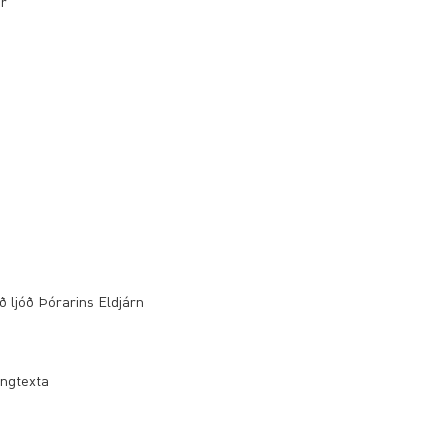
ir
 ljóð Þórarins Eldjárn
öngtexta