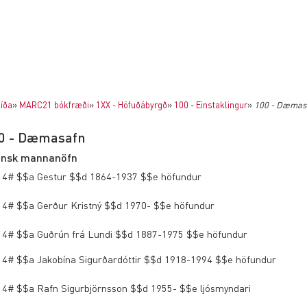
íða
»
MARC21 bókfræði
»
1XX - Höfuðábyrgð
»
100 - Einstaklingur
»
100 - Dæmas
0 - Dæmasafn
ensk mannanöfn
 4# $$a Gestur $$d 1864-1937 $$e höfundur
 4# $$a Gerður Kristný $$d 1970- $$e höfundur
 4# $$a Guðrún frá Lundi $$d 1887-1975 $$e höfundur
 4# $$a Jakobína Sigurðardóttir $$d 1918-1994 $$e höfundur
 4# $$a Rafn Sigurbjörnsson $$d 1955- $$e ljósmyndari