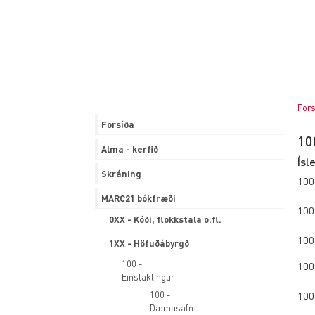
9XX - Staðbundið svið
MARC21 forði
Nafnmyndaskráning
Fróðleikur
Fors
Forsíða
10
Alma - kerfið
Ísl
Skráning
100
MARC21 bókfræði
100
0XX - Kóði, flokkstala o.fl.
100
1XX - Höfuðábyrgð
100 -
100
Einstaklingur
100 -
100
Dæmasafn