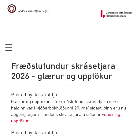
Forsíða
Alma - kerfið
☰
Skráning
MARC21 bókfræði
Fræðslufundur skrásetjara
MARC21 forði
2026 - glærur og upptökur
Nafnmyndaskráning
Posted by: kristinlilja
Fróðleikur
Glærur og upptökur frá Fræðslufundi skrásetjara sem
haldinn var í Þjóðarbókhlöðunni 29. maí síðastliðinn eru nú
aðgengilegar í Handbók skrásetjara á síðunni
Fundir og
upptökur
Posted by: kristinlilja