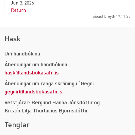
Jun 3, 2026
Return
Síðast breytt: 17.11.23
Hask
Um handbókina
Ábendingar um handbókina
hask@landsbokasafn.is
Ábendingar um ranga skráningu í Gegni
gegnir@landsbokasafn.is
Vefstjórar: Berglind Hanna Jónsdóttir og
Kristín Lilja Thorlacius Björnsdóttir
Tenglar